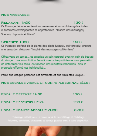
Nos Massages :
Relaxant 1h00 130 €
Ce Massage dénoue les tensions nerveuses et musculaires grâce à des
manœuvres enveloppantes et approfondies. "Inspiré des massages,
Suédois, J
aponais et Maori"
Sérénité 1h30 150 €
Ce Massage profond de la plante des pieds jusqu’au cuir chevelu, procure
une sensation d’évasion "inspiré des massages californiens"
Offrez-vous du temps… et associez un soin corporel avec un soin de beauté
du visage… une consultation Beauté avec votre praticienne vous permettra
de déterminer les soins, en fonction des résultats recherchés…ainsi le
protocole effectué est individualisé…
Parce que chaque personne est différente et que vous êtes unique…
Nos Escales visage et corps personnalisées :
Escale Détente 1H30 170 €
Escale Essentielle 2H 190 €
Escale Beauté Absolue 2H30 220 €
*Massage esthétique – La durée inclut
le déshabillage et l’habillage.
Peignoirs, serviettes, chaussons et strings jetables sont à votre disposition.